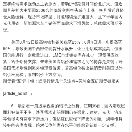
定和终端需求强劲是主要原因，带动沪铝期货月间价差扩大。但近
期月差扩大主要因2506合约临近交割空头减仓上涨，换月后近月挤
仓风险缓解，现货市场降温，月差继续走扩难度大，且下半年国内
光伏用铝、新能源汽车产销等面临需求下滑风险，总体需求预期不
强。
美国3月12日提高钢铁和铝关税至25%，6月4日进一步提高至
50%，导致美国中西部铝现货升水飙升，企业用铝成本提高，但美
国仍能进行一定数量进口。LME市场铝锭库存减少，现货供应收
紧，给予铝价支撑。未来美国高铝价和需求之间的博弈是关键，若
美国需求刚性则海外铝现货偏紧，若高铝价挤出铝消费则美国以外
铝供应宽松，限制铝价上方空间。
期货看“五”评 | 铝：近期行情几个关注点--吴坤金五矿期货微服务
]article_adlist-->
6．最后看一篇股票视角的铝行业分析。短期来看，国内宏观层
面利好氛围不变，淡季需求走弱预期仍在强化，建材、光伏、汽车
等领域均有需求下滑压力，但铝锭供应端下降更为明显，淡季维持
较好的去库表现，绝对低位的库存水平仍能给到铝价一定支撑。