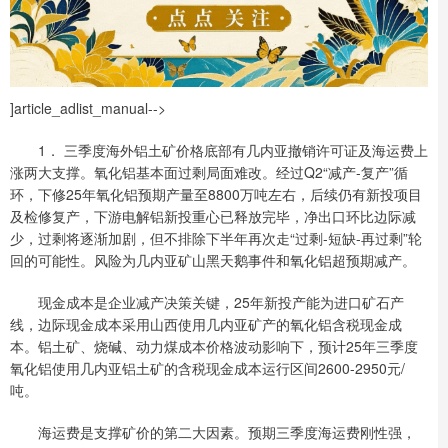
]article_adlist_manual-->
1． 三季度海外铝土矿价格底部有几内亚撤销许可证及海运费上
涨两大支撑。氧化铝基本面过剩局面难改。经过Q2“减产-复产”循
环，下修25年氧化铝预期产量至8800万吨左右，后续仍有新投项目
及检修复产，下游电解铝新投重心已释放完毕，净出口环比边际减
少，过剩将逐渐加剧，但不排除下半年再次走“过剩-短缺-再过剩”轮
回的可能性。风险为几内亚矿山黑天鹅事件和氧化铝超预期减产。
现金成本是企业减产决策关键，25年新投产能为进口矿石产
线，边际现金成本采用山西使用几内亚矿产的氧化铝含税现金成
本。铝土矿、烧碱、动力煤成本价格波动影响下，预计25年三季度
氧化铝使用几内亚铝土矿的含税现金成本运行区间2600-2950元/
吨。
海运费是支撑矿价的第二大因素。预期三季度海运费刚性强，