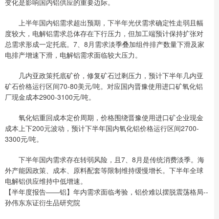
变化是影响国内铝供应的重要边际。
上半年国内铝需求超出预期，下半年光伏需求确定性走弱且幅
度较大，电解铝需求总体存在下行压力，但加工端预计保持扩张对
总需求形成一定托底。7、8月需求淡季叠加组件排产数量下滑及家
电排产增速下滑，电解铝需求面临较大压力。
几内亚政策托底矿价，修复矿石过剩压力，预计下半年几内亚
矿石价格运行区间70-80美元/吨。对应国内晋豫使用进口矿氧化铝
厂现金成本2900-3100元/吨。
氧化铝重回成本定价周期，价格围绕晋豫使用进口矿企业现金
成本上下200元波动，预计下半年国内氧化铝价格运行区间2700-
3300元/吨。
下半年国内需求存在转弱风险，且7、8月是传统消费淡季。海
外产能因政策、成本、原料配套等限制维持缓慢增长。下半年全球
电解铝供应维持中低增速。
【半年度报告——铝】年内需求面临考验，铝价难以摆脱震荡格局--
孙伟东东证衍生品研究院