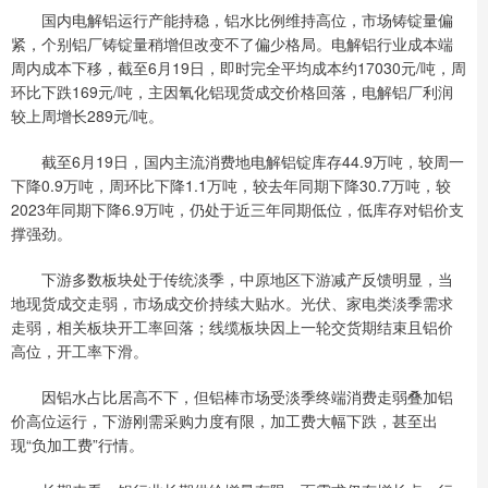
国内电解铝运行产能持稳，铝水比例维持高位，市场铸锭量偏
紧，个别铝厂铸锭量稍增但改变不了偏少格局。电解铝行业成本端
周内成本下移，截至6月19日，即时完全平均成本约17030元/吨，周
环比下跌169元/吨，主因氧化铝现货成交价格回落，电解铝厂利润
较上周增长289元/吨。
截至6月19日，国内主流消费地电解铝锭库存44.9万吨，较周一
下降0.9万吨，周环比下降1.1万吨，较去年同期下降30.7万吨，较
2023年同期下降6.9万吨，仍处于近三年同期低位，低库存对铝价支
撑强劲。
下游多数板块处于传统淡季，中原地区下游减产反馈明显，当
地现货成交走弱，市场成交价持续大贴水。光伏、家电类淡季需求
走弱，相关板块开工率回落；线缆板块因上一轮交货期结束且铝价
高位，开工率下滑。
因铝水占比居高不下，但铝棒市场受淡季终端消费走弱叠加铝
价高位运行，下游刚需采购力度有限，加工费大幅下跌，甚至出
现“负加工费”行情。