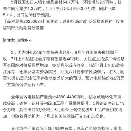
5月我国出口未锻轧铝及铝材54.7万吨，环比增加2.9万吨，较
去年同期减少1.3万吨，1-5月累计出口量243.0万吨，同比下降
5.1%，出口边际好于预期。
【品种聚焦20250624】氧化铝：过剩格局难改 反弹接近尾声--投资
咨询部大陆期货研发部
]article_adlist-->
3．国内外铝锭库存维持去库趋势，6月全月整体去库预期不
改，7月上旬铝锭社会库存有望接近40万吨。关注点是冶炼厂铸锭是
否会因绝对价反弹而增加，短期月差或有收窄，临近7月上旬仍需关
注库存、仓单及基差变动情况。经历八月份季节性淡季后，在8月底
至10月仍需关注低库存推动价差扩大的预期。预计电解铝价在2万元
上方震荡偏强运行为主。
全年国内电解铝产量预计4390-4400万吨。铝水就地转化率持
续提高，铝棒、铝杆等初级加工品产量继续提升。5月铝锭净进口19
余万吨，其中出口3万余吨。6月至今上旬铝初级加工品产量仍在增
加，但随着月差扩大，7月上旬关注冶炼厂交仓心态变化。
光伏组件产量边际下降但降幅有限，汽车产量较为坚挺，家电