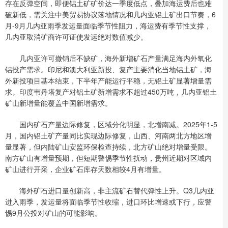
存在反弹空间，即便铝土矿矿价达一季度低点，叠加海运费后也难
破新低，需关注中美贸易协议落地情况和几内亚铝土矿出口节奏，6
月-9月几内亚雨季发运量面临季节性阻力，海运费有季节性支撑，
几内亚取消矿商许可证使发运绝对数值减少。
几内亚许可撤销后不缺矿，海外新增矿石产量满足海内外氧化
铝投产需求。印尼和澳大利亚新投、复产主要消化当地铝土矿，海
外新投项目基本结束，下半年产能运行平稳，无铝土矿显著增量需
求。印度韦丹塔复产对铝土矿新增需求不超过450万吨，几内亚铝土
矿山新增量能覆盖中国新增需求。
国内矿石产量边际修复，区域分化明显，北增南减。2025年1-5
月，国内铝土矿产量同比实现边际修复，山西、河南两北方地区增
量显著，但内陆矿山安监环保检查持续，北方矿山绝对增量受限。
南方矿山有增量预期，但短期警惕季节性扰动，贵州近期对区域内
矿山进行开采，企业矿石库存天数相较4月有增量。
海外矿石进口量创新高，非主流矿石替代弹性上升。Q3几内亚
进入雨季，发运量将面临季节性收缩，进口环比增速或下行，应警
惕9月公投对矿山的可能影响。