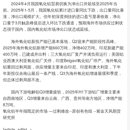
2024年4月我国氧化铝贸易切换为净出口并延续至2025年当
前。2025年1-5月，我国氧化铝累计进口量同比下跌，出口量同比暴
涨，净出口规模扩大。但年初深度倒挂的进口盈亏显著收敛，净出
口量于3月触及峰值后进入环比下跌通道，预期海外市场供应过剩状
态强于国内，国内氧化铝市场净出口状态或延续。
海外氧化铝新投产能已基本落地，Q2迎来产能阶段性高峰。
2025年海外氧化铝新增产能660万吨，净增402万吨。印尼新建产能
400万吨，已建成并出料；三大氧化铝厂复产并满负荷运行；美国铝
业西澳大利亚氧化铝厂关停，印度Belgavi氧化铝厂停产。海外氧化
铝重回过剩局面，供应增量主要来自印尼、印度和澳大利亚，下半
年新投仅余南山最后一条产线，Q3为海外氧化铝增速最缓和季度，
但总体过剩局面不改。
国内下游电解铝Q3增量疲软，2025年H1下游铝厂增量主要来
自西南地区，Q3增量来自云南、广西、贵州等南方地区，净增产能
8万吨。
氧化铝半年报既定的市场 —过剩难改--原创有色组 --紫金天风期货
研究所
]article_adlist-->