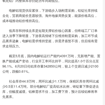
氧化铝厂内整体库存仍处历年同期低位。
电解铝现货供应紧张，下游稳步入场刚需采购，铝锭社库持续
去化，贸易商挺价意愿较强。海外地缘局势反复，能源价格高位，
成本端推动铝价维持高位。
低库存和持续去库是短期支撑铝价核心因素，但终端工厂订单
进入淡季下降明显，下游畏高情绪下仅维持刚需采购，加工环节成
品累库迹象，电解铝需求维持坚挺，供需矛盾暂不强，但后续有需
求走弱压力。
截至5月底，国内电解铝运行产能约4391万吨，无新增产能、置
换产能或减产变动，行业开工率环比持平，同比提高1.0个百分点至
96.1%。6月20日伦铝库存量342850公吨，较上个交易日减少2100
公吨，跌幅0.61%。
社会库存44.9万吨，周环比减少1.1万吨，保税区库存周环比减
少0.5至11.4万吨。部分电解铝厂提高铝水比例，铸锭量下降促进去
库，但幅度减缓。铝棒需求不佳，加工费下滑，预计后续铝棒将率
先累库。