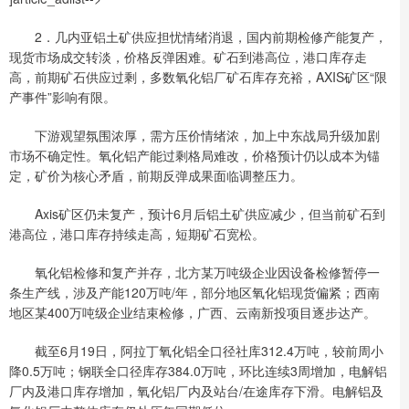
2．几内亚铝土矿供应担忧情绪消退，国内前期检修产能复产，
现货市场成交转淡，价格反弹困难。矿石到港高位，港口库存走
高，前期矿石供应过剩，多数氧化铝厂矿石库存充裕，AXIS矿区“限
产事件”影响有限。
下游观望氛围浓厚，需方压价情绪浓，加上中东战局升级加剧
市场不确定性。氧化铝产能过剩格局难改，价格预计仍以成本为锚
定，矿价为核心矛盾，前期反弹成果面临调整压力。
Axis矿区仍未复产，预计6月后铝土矿供应减少，但当前矿石到
港高位，港口库存持续走高，短期矿石宽松。
氧化铝检修和复产并存，北方某万吨级企业因设备检修暂停一
条生产线，涉及产能120万吨/年，部分地区氧化铝现货偏紧；西南
地区某400万吨级企业结束检修，广西、云南新投项目逐步达产。
截至6月19日，阿拉丁氧化铝全口径社库312.4万吨，较前周小
降0.5万吨；钢联全口径库存384.0万吨，环比连续3周增加，电解铝
厂内及港口库存增加，氧化铝厂内及站台/在途库存下滑。电解铝及