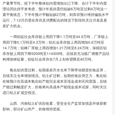
产量季节性。按下半年整体铝内需增加出口下降、合计下半年内需
理论同比持平来考虑，预计年底供需仍短缺6万吨至过剩4万吨这一
紧平衡状态，下半年预计窄幅短缺2万吨，则库存预计维持偏低水平
运行，7-12月仍需在库存及消费配合的情况下阶段性关注月差及基
差扩大机会。
一周铝锭社会库存较上周四下降1.1万吨至44.9万吨，厂库较上
周四下降0.1万吨至4.3万吨；铝社会库存较上周四增加0.6万吨至
14.7万吨；铝棒厂库较上周四增加1.21万吨至8.24万吨，保税区铝
库存较上周四下降5200吨至114300吨。后续若无冶炼厂调整产品结
构增加铸锭量，铝锭社会库存在7月上旬有望降至40万吨。
氧化铝供需过剩，短期基差升水仓单下降带动期货价格反弹，
后续关注仓单增加情况。铝土矿过剩，短期价格反弹乏力，氧化铝
价格预计在高成本氧化铝产能完全成本至现金成本区间震荡，后续
产能过剩幅度扩大，价格将向高成本产能现金成本试探，同时关注
进口铝土矿成交情况。
山西、河南铝土矿供应收紧，受安全生产监管加强及环保督察
影响，部分矿山停产，价格维持坚挺。