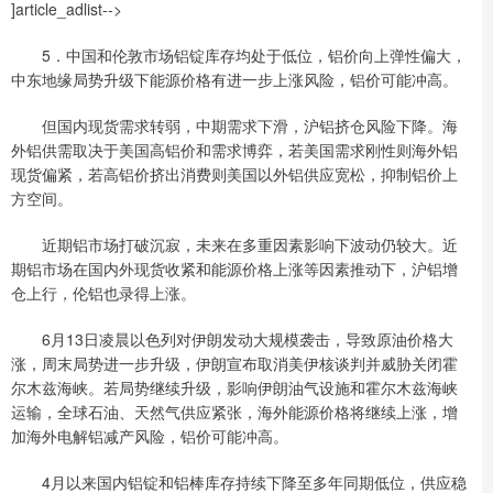
]article_adlist-->
5．中国和伦敦市场铝锭库存均处于低位，铝价向上弹性偏大，
中东地缘局势升级下能源价格有进一步上涨风险，铝价可能冲高。
但国内现货需求转弱，中期需求下滑，沪铝挤仓风险下降。海
外铝供需取决于美国高铝价和需求博弈，若美国需求刚性则海外铝
现货偏紧，若高铝价挤出消费则美国以外铝供应宽松，抑制铝价上
方空间。
近期铝市场打破沉寂，未来在多重因素影响下波动仍较大。近
期铝市场在国内外现货收紧和能源价格上涨等因素推动下，沪铝增
仓上行，伦铝也录得上涨。
6月13日凌晨以色列对伊朗发动大规模袭击，导致原油价格大
涨，周末局势进一步升级，伊朗宣布取消美伊核谈判并威胁关闭霍
尔木兹海峡。若局势继续升级，影响伊朗油气设施和霍尔木兹海峡
运输，全球石油、天然气供应紧张，海外能源价格将继续上涨，增
加海外电解铝减产风险，铝价可能冲高。
4月以来国内铝锭和铝棒库存持续下降至多年同期低位，供应稳