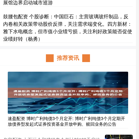
展馆边界启动城市巡游
鼓腰包配资 个股诊断：中国巨石：主营玻璃玻纤制品，反
内卷相关政策带动股价反弹，关注需求端变化。四方新材：
雅下水电概念，但市值小业绩亏损，关注利好政策能否促使
业绩好转（杨勇）
推荐资讯
速盈配资 博时广利纯债3个月定开: 博时广利纯债3个月定期开
放债券型发起式证券投资基金开放申购、赎回业务的公告