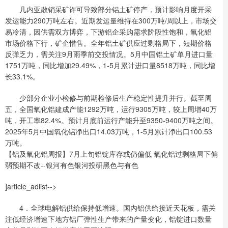
几内亚散销采矿许可导致部分铝土矿停产，预计影响月度开采
发运能力290万吨左右。近期发运量维持在300万吨/周以上，市场交
易冷清，因供需双方博弈，下游铝企采购需求阶段性饱和，氧化铝
市场价格下行，矿企惜售。全年铝土矿供应过剩格局下，短期价格
反弹乏力，需关注9月雨季前交投情况。5月中国铝土矿单月进口量
1751万吨，同比增加29.49%，1-5月累计进口量8518万吨，同比增
长33.1%。
少部分企业小检修与前期检修后生产稳定性提升并行。截至周
五，全国氧化铝建成产能1292万吨，运行9305万吨，较上周增40万
吨，开工率82.4%。预计月底前运行产能升至9350-9400万吨之间。
2025年5月中国氧化铝净出口14.03万吨，1-5月累计净出口100.53
万吨。
【铝及氧化铝周报】7月上旬铝锭库存或仍偏低 氧化铝过剩格局下偏
弱预期不改--银河有色银河投研黑色与有色
]article_adlist-->
4．全球电解铝供给保持低增速。国内铝供给接近天花板，需关
注低经济增速下地方铝厂弹性生产带来的产量变化，铝锭进口数量