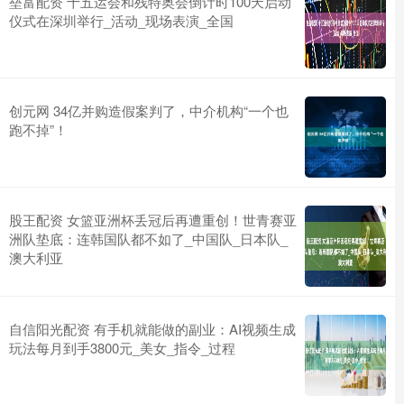
垒富配资 十五运会和残特奥会倒计时100天启动
仪式在深圳举行_活动_现场表演_全国
创元网 34亿并购造假案判了，中介机构“一个也
跑不掉”！
股王配资 女篮亚洲杯丢冠后再遭重创！世青赛亚
洲队垫底：连韩国队都不如了_中国队_日本队_
澳大利亚
自信阳光配资 有手机就能做的副业：AI视频生成
玩法每月到手3800元_美女_指令_过程